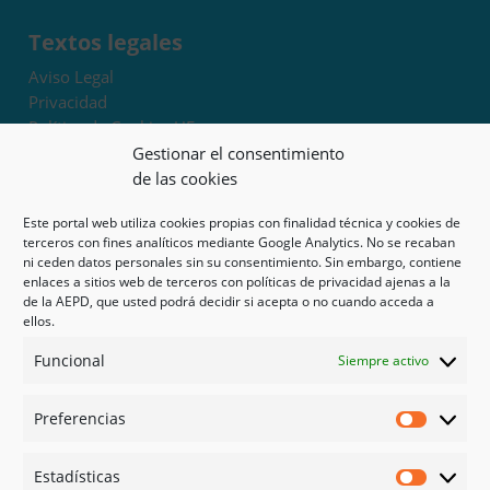
Textos legales
Aviso Legal
Privacidad
Política de Cookies UE
Términos y condiciones
Gestionar el consentimiento
Exoneración de responsabilidad
de las cookies
Este portal web utiliza cookies propias con finalidad técnica y cookies de
Mapa del sitio
terceros con fines analíticos mediante Google Analytics. No se recaban
ni ceden datos personales sin su consentimiento. Sin embargo, contiene
Mi cuenta
enlaces a sitios web de terceros con políticas de privacidad ajenas a la
Tienda
de la AEPD, que usted podrá decidir si acepta o no cuando acceda a
Psicología en Murcia
ellos.
Bonos
Funcional
Siempre activo
Guías
Preferencias
Redes sociales
Preferen
Facebook
Estadísticas
Instagram
Estadíst