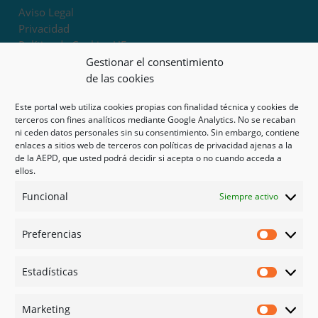
Aviso Legal
Privacidad
Política de Cookies UE
Términos y condiciones
Gestionar el consentimiento
Exoneración de responsabilidad
de las cookies
Este portal web utiliza cookies propias con finalidad técnica y cookies de
Mapa del sitio
terceros con fines analíticos mediante Google Analytics. No se recaban
ni ceden datos personales sin su consentimiento. Sin embargo, contiene
Mi cuenta
enlaces a sitios web de terceros con políticas de privacidad ajenas a la
Tienda
de la AEPD, que usted podrá decidir si acepta o no cuando acceda a
Psicología en Murcia
ellos.
Bonos
Funcional
Siempre activo
Guías
Preferencias
Redes sociales
Preferen
Facebook
Estadísticas
Instagram
Estadíst
Doctoralia
Marketing
Linked in
Marketi