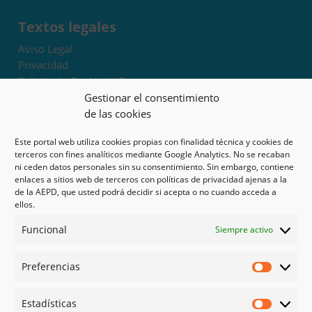
Textos legales
Aviso Legal
Privacidad
Política de Cookies UE
Términos y condiciones
Gestionar el consentimiento
Exoneración de responsabilidad
de las cookies
Este portal web utiliza cookies propias con finalidad técnica y cookies de
Mapa del sitio
terceros con fines analíticos mediante Google Analytics. No se recaban
ni ceden datos personales sin su consentimiento. Sin embargo, contiene
Mi cuenta
enlaces a sitios web de terceros con políticas de privacidad ajenas a la
Tienda
de la AEPD, que usted podrá decidir si acepta o no cuando acceda a
Psicología en Murcia
ellos.
Bonos
Funcional
Siempre activo
Guías
Preferencias
Redes sociales
Preferen
Facebook
Estadísticas
Instagram
Estadíst