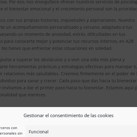
iva. Por eso, nos enorgullece ofrecer nuestros servicios de psicolo
el bienestar emocional y el crecimiento personal son la priorida
, con sus propias historias, inquietudes y aspiraciones. Nuestro
erte un acompañamiento personalizado y cercano, adaptado a tus
avesando un momento de ansiedad, estrés, dificultades en tus
 para conocerte mejor y potenciar tus recursos internos, en A2B
. No tienes que enfrentar estas situaciones en soledad.
ulse a superar los obstáculos y a vivir una vida más plena y
te herramientas prácticas y estrategias efectivas para manejar t
ir relaciones más saludables. Creemos firmemente en el poder de 
ividuo para sanar y crecer. Cada paso que das hacia tu bienestar
e invitamos a dar el primer paso hacia tu bienestar. Estamos aquí 
esionalidad que mereces.
Gestionar el consentimiento de las cookies
erceros con
Funcional
ersonales sin