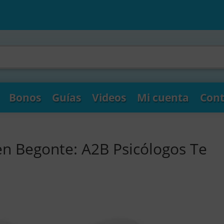
Bonos
Guías
Videos
Mi cuenta
Cont
en Begonte: A2B Psicólogos Te