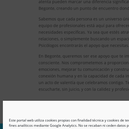
atenta pueden marcar una diferencia significat
Begonte, creando un punto de encuentro donde 
Sabemos que cada persona es un universo único
equipo de profesionales está aquí para ofrec
necesidades específicas. Ya sea que estés atr
relaciones, o simplemente buscando un espacio
Psicólogos encontrarás el apoyo que necesitas
En Begonte, queremos ser ese apoyo que te imp
consciente. Nos comprometemos a proporcionar
emociones, mejorar tu comunicación y constru
conexión humana y en la capacidad de cada ind
un acto de valentía que celebramos contigo. T
escucharte, sin juicio, y con la calidez y prof
Este portal web utiliza cookies propias con finalidad técnica y cookies de t
fines analíticos mediante Google Analytics. No se recaban ni ceden datos p