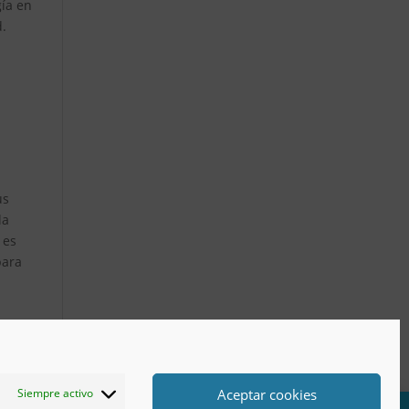
gía en
d.
us
la
 es
para
Aceptar cookies
Siempre activo