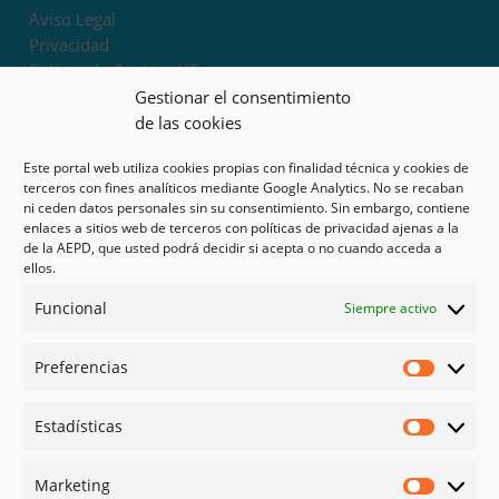
Aviso Legal
Privacidad
Política de Cookies UE
Términos y condiciones
Gestionar el consentimiento
Exoneración de responsabilidad
de las cookies
Este portal web utiliza cookies propias con finalidad técnica y cookies de
Mapa del sitio
terceros con fines analíticos mediante Google Analytics. No se recaban
ni ceden datos personales sin su consentimiento. Sin embargo, contiene
Mi cuenta
enlaces a sitios web de terceros con políticas de privacidad ajenas a la
Tienda
de la AEPD, que usted podrá decidir si acepta o no cuando acceda a
Psicología en Murcia
ellos.
Bonos
Funcional
Siempre activo
Guías
Preferencias
Redes sociales
Preferen
Facebook
Estadísticas
Instagram
Estadíst
Doctoralia
Marketing
Linked in
Marketi