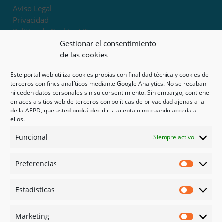
Aviso Legal
Privacidad
Política de Cookies UE
Términos y condiciones
Gestionar el consentimiento
Exoneración de responsabilidad
de las cookies
Este portal web utiliza cookies propias con finalidad técnica y cookies de
Mapa del sitio
terceros con fines analíticos mediante Google Analytics. No se recaban
ni ceden datos personales sin su consentimiento. Sin embargo, contiene
Mi cuenta
enlaces a sitios web de terceros con políticas de privacidad ajenas a la
Tienda
de la AEPD, que usted podrá decidir si acepta o no cuando acceda a
Psicología en Murcia
ellos.
Bonos
Funcional
Siempre activo
Guías
Preferencias
Redes sociales
Preferen
Facebook
Estadísticas
Instagram
Estadíst
Doctoralia
Marketing
Linked in
Marketi