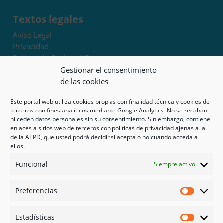
Textos legales
Aviso Legal
Privacidad
Política de Cookies UE
Términos y condiciones
Gestionar el consentimiento
Exoneración de responsabilidad
de las cookies
Este portal web utiliza cookies propias con finalidad técnica y cookies de
Mapa del sitio
terceros con fines analíticos mediante Google Analytics. No se recaban
ni ceden datos personales sin su consentimiento. Sin embargo, contiene
Mi cuenta
enlaces a sitios web de terceros con políticas de privacidad ajenas a la
Tienda
de la AEPD, que usted podrá decidir si acepta o no cuando acceda a
Psicología en Murcia
ellos.
Bonos
Funcional
Siempre activo
Guías
Preferencias
Redes sociales
Preferen
Facebook
Estadísticas
Instagram
Estadíst