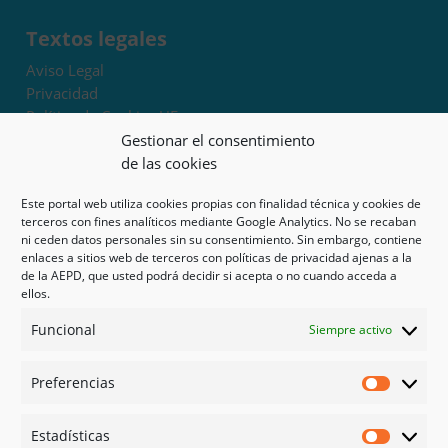
Textos legales
Aviso Legal
Privacidad
Política de Cookies UE
Términos y condiciones
Gestionar el consentimiento
Exoneración de responsabilidad
de las cookies
Este portal web utiliza cookies propias con finalidad técnica y cookies de
Mapa del sitio
terceros con fines analíticos mediante Google Analytics. No se recaban
ni ceden datos personales sin su consentimiento. Sin embargo, contiene
Mi cuenta
enlaces a sitios web de terceros con políticas de privacidad ajenas a la
Tienda
de la AEPD, que usted podrá decidir si acepta o no cuando acceda a
Psicología en Murcia
ellos.
Bonos
Funcional
Siempre activo
Guías
Preferencias
Redes sociales
Preferen
Facebook
Estadísticas
Instagram
Estadíst