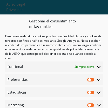
Aviso Legal
Privacidad
Política de Cookies UE
Términos y condiciones
Gestionar el consentimiento
Exoneración de responsabilidad
de las cookies
Este portal web utiliza cookies propias con finalidad técnica y cookies de
Mapa del sitio
terceros con fines analíticos mediante Google Analytics. No se recaban
ni ceden datos personales sin su consentimiento. Sin embargo, contiene
Mi cuenta
enlaces a sitios web de terceros con políticas de privacidad ajenas a la
Tienda
de la AEPD, que usted podrá decidir si acepta o no cuando acceda a
Psicología en Murcia
ellos.
Bonos
Funcional
Siempre activo
Guías
Preferencias
Redes sociales
Preferen
Facebook
Estadísticas
Instagram
Estadíst
Doctoralia
Marketing
Linked in
Marketi