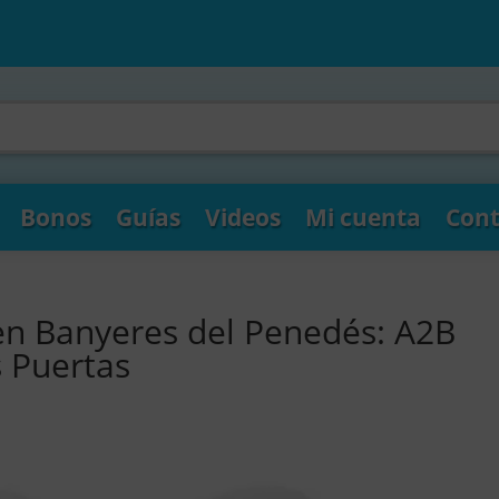
Bonos
Guías
Videos
Mi cuenta
Cont
en Banyeres del Penedés: A2B
s Puertas