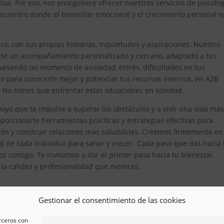
iva. Por eso, nos enorgullece ofrecer nuestros servicios de psicolo
cuentro donde el bienestar emocional y el crecimiento personal s
, con sus propias historias, inquietudes y aspiraciones. Nuestro
erte un acompañamiento personalizado y cercano, adaptado a tus
avesando un momento de ansiedad, estrés, dificultades en tus
 para conocerte mejor y potenciar tus recursos internos, en A2B
. No tienes que enfrentar estas situaciones en soledad.
yo que te impulse a superar los obstáculos y a vivir una vida má
orcionarte herramientas prácticas y estrategias efectivas para
ón y construir relaciones más saludables. Creemos firmemente en
d de cada individuo para sanar y crecer. Cada paso que das hacia 
s contigo. Te invitamos a dar el primer paso hacia tu bienestar.
n la calidez y profesionalidad que mereces.
Gestionar el consentimiento de las cookies
erceros con