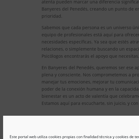
atenta pueden marcar una diferencia significat
Banyeres del Penedés, creando un punto de en
prioridad.
Sabemos que cada persona es un universo único
equipo de profesionales está aquí para ofrec
necesidades específicas. Ya sea que estés atr
relaciones, o simplemente buscando un espacio
Psicólogos encontrarás el apoyo que necesitas
En Banyeres del Penedés, queremos ser ese apo
plena y consciente. Nos comprometemos a prop
manejar tus emociones, mejorar tu comunicaci
poder de la conexión humana y en la capacida
bienestar es un acto de valentía que celebramo
Estamos aquí para escucharte, sin juicio, y co
Este portal web utiliza cookies propias con finalidad técnica y cookies de t