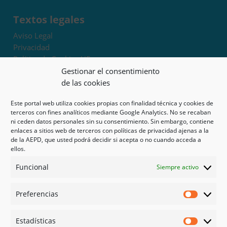
Textos legales
Aviso Legal
Privacidad
Política de Cookies UE
Términos y condiciones
Gestionar el consentimiento
Exoneración de responsabilidad
de las cookies
Este portal web utiliza cookies propias con finalidad técnica y cookies de
Mapa del sitio
terceros con fines analíticos mediante Google Analytics. No se recaban
ni ceden datos personales sin su consentimiento. Sin embargo, contiene
Mi cuenta
enlaces a sitios web de terceros con políticas de privacidad ajenas a la
Tienda
de la AEPD, que usted podrá decidir si acepta o no cuando acceda a
Psicología en Murcia
ellos.
Bonos
Funcional
Siempre activo
Guías
Preferencias
Redes sociales
Preferen
Facebook
Estadísticas
Instagram
Estadíst