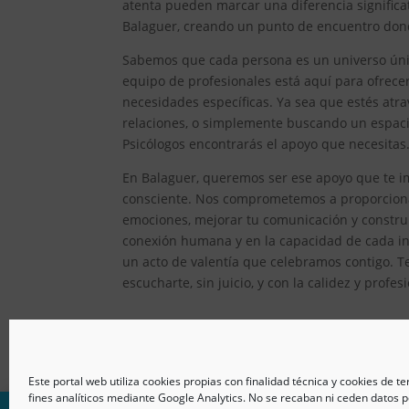
atenta pueden marcar una diferencia significat
Balaguer, creando un punto de encuentro donde
Sabemos que cada persona es un universo único
equipo de profesionales está aquí para ofrec
necesidades específicas. Ya sea que estés atr
relaciones, o simplemente buscando un espacio
Psicólogos encontrarás el apoyo que necesitas
En Balaguer, queremos ser ese apoyo que te im
consciente. Nos comprometemos a proporcionar
emociones, mejorar tu comunicación y constru
conexión humana y en la capacidad de cada ind
un acto de valentía que celebramos contigo. T
escucharte, sin juicio, y con la calidez y prof
Este portal web utiliza cookies propias con finalidad técnica y cookies de t
fines analíticos mediante Google Analytics. No se recaban ni ceden datos p