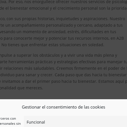
iva. Por eso, nos enorgullece ofrecer nuestros servicios de psicolo
 el bienestar emocional y el crecimiento personal son la priorida
, con sus propias historias, inquietudes y aspiraciones. Nuestro
erte un acompañamiento personalizado y cercano, adaptado a tus
avesando un momento de ansiedad, estrés, dificultades en tus
 para conocerte mejor y potenciar tus recursos internos, en A2B
. No tienes que enfrentar estas situaciones en soledad.
pulse a superar los obstáculos y a vivir una vida más plena y
te herramientas prácticas y estrategias efectivas para manejar t
ir relaciones más saludables. Creemos firmemente en el poder de 
ividuo para sanar y crecer. Cada paso que das hacia tu bienestar
e invitamos a dar el primer paso hacia tu bienestar. Estamos aquí 
esionalidad que mereces.
Gestionar el consentimiento de las cookies
erceros con
Funcional
ersonales sin