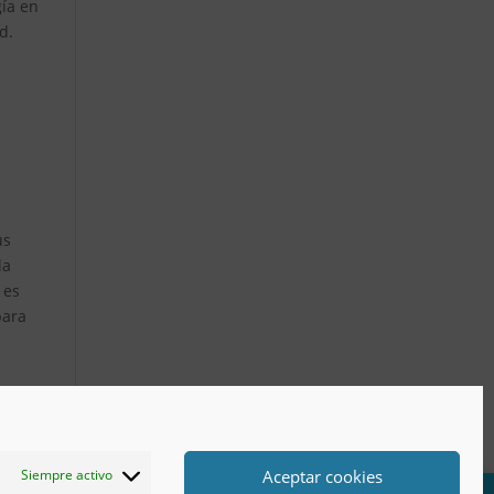
gía en
d.
us
la
 es
para
Aceptar cookies
Siempre activo