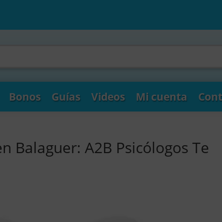
Bonos
Guías
Videos
Mi cuenta
Cont
en Balaguer: A2B Psicólogos Te