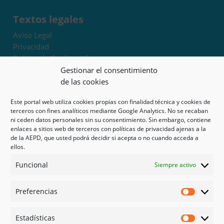
Textos legales
Aviso Legal
Privacidad
Política de Cookies UE
Términos y condiciones
Gestionar el consentimiento
Exoneración de responsabilidad
de las cookies
Este portal web utiliza cookies propias con finalidad técnica y cookies de
Mapa del sitio
terceros con fines analíticos mediante Google Analytics. No se recaban
ni ceden datos personales sin su consentimiento. Sin embargo, contiene
Mi cuenta
enlaces a sitios web de terceros con políticas de privacidad ajenas a la
Tienda
de la AEPD, que usted podrá decidir si acepta o no cuando acceda a
Psicología en Murcia
ellos.
Bonos
Funcional
Siempre activo
Guías
Preferencias
Redes sociales
Preferen
Facebook
Estadísticas
Instagram
Estadíst