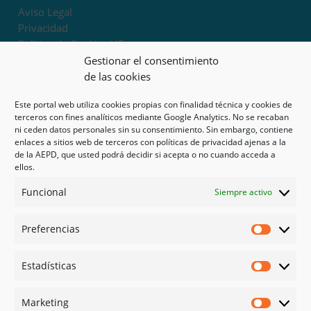
Aviso Legal
Privacidad
Política de Cookies UE
Términos y condiciones
Gestionar el consentimiento
Exoneración de responsabilidad
de las cookies
Este portal web utiliza cookies propias con finalidad técnica y cookies de
Mapa del sitio
terceros con fines analíticos mediante Google Analytics. No se recaban
ni ceden datos personales sin su consentimiento. Sin embargo, contiene
Mi cuenta
enlaces a sitios web de terceros con políticas de privacidad ajenas a la
Tienda
de la AEPD, que usted podrá decidir si acepta o no cuando acceda a
Psicología en Murcia
ellos.
Bonos
Funcional
Siempre activo
Guías
Preferencias
Redes sociales
Preferen
Facebook
Estadísticas
Instagram
Estadíst
Doctoralia
Marketing
Linked in
Marketi