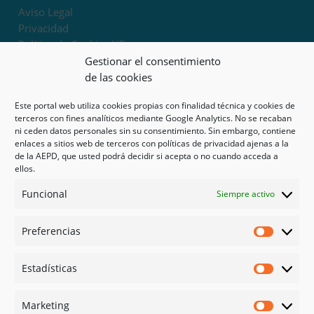
Aviso Legal
Privacidad
Política de Cookies UE
Términos y condiciones
Gestionar el consentimiento
Exoneración de responsabilidad
de las cookies
Este portal web utiliza cookies propias con finalidad técnica y cookies de
Mapa del sitio
terceros con fines analíticos mediante Google Analytics. No se recaban
ni ceden datos personales sin su consentimiento. Sin embargo, contiene
Mi cuenta
enlaces a sitios web de terceros con políticas de privacidad ajenas a la
Tienda
de la AEPD, que usted podrá decidir si acepta o no cuando acceda a
Psicología en Murcia
ellos.
Bonos
Funcional
Siempre activo
Guías
Preferencias
Redes sociales
Preferen
Facebook
Estadísticas
Instagram
Estadíst
Doctoralia
Marketing
Linked in
Marketi