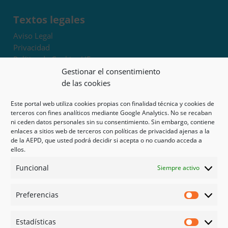
Textos legales
Aviso Legal
Privacidad
Política de Cookies UE
Términos y condiciones
Gestionar el consentimiento
Exoneración de responsabilidad
de las cookies
Este portal web utiliza cookies propias con finalidad técnica y cookies de
Mapa del sitio
terceros con fines analíticos mediante Google Analytics. No se recaban
ni ceden datos personales sin su consentimiento. Sin embargo, contiene
Mi cuenta
enlaces a sitios web de terceros con políticas de privacidad ajenas a la
Tienda
de la AEPD, que usted podrá decidir si acepta o no cuando acceda a
Psicología en Murcia
ellos.
Bonos
Funcional
Siempre activo
Guías
Preferencias
Redes sociales
Preferen
Facebook
Estadísticas
Instagram
Estadíst