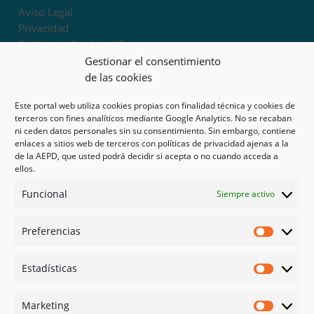
Aviso Legal
Privacidad
Política de Cookies UE
Términos y condiciones
Gestionar el consentimiento
Exoneración de responsabilidad
de las cookies
Este portal web utiliza cookies propias con finalidad técnica y cookies de
Mapa del sitio
terceros con fines analíticos mediante Google Analytics. No se recaban
ni ceden datos personales sin su consentimiento. Sin embargo, contiene
Mi cuenta
enlaces a sitios web de terceros con políticas de privacidad ajenas a la
Tienda
de la AEPD, que usted podrá decidir si acepta o no cuando acceda a
Psicología en Murcia
ellos.
Bonos
Funcional
Siempre activo
Guías
Preferencias
Redes sociales
Preferen
Facebook
Estadísticas
Instagram
Estadíst
Doctoralia
Marketing
Linked in
Marketi