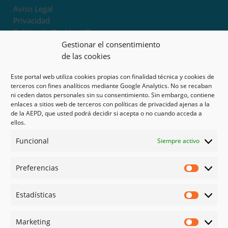
Aviso Legal
Privacidad
Política de Cookies UE
Términos y condiciones
Gestionar el consentimiento
Exoneración de responsabilidad
de las cookies
Este portal web utiliza cookies propias con finalidad técnica y cookies de
Mapa del sitio
terceros con fines analíticos mediante Google Analytics. No se recaban
ni ceden datos personales sin su consentimiento. Sin embargo, contiene
Mi cuenta
enlaces a sitios web de terceros con políticas de privacidad ajenas a la
Tienda
de la AEPD, que usted podrá decidir si acepta o no cuando acceda a
Psicología en Murcia
ellos.
Bonos
Funcional
Siempre activo
Guías
Preferencias
Redes sociales
Preferen
Facebook
Estadísticas
Instagram
Estadíst
Doctoralia
Marketing
Linked in
Marketi