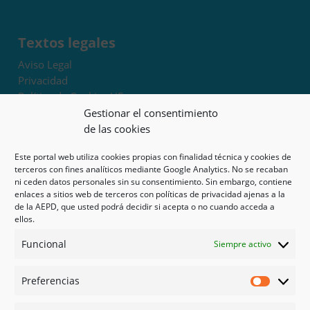
Textos legales
Aviso Legal
Privacidad
Política de Cookies UE
Términos y condiciones
Gestionar el consentimiento
Exoneración de responsabilidad
de las cookies
Este portal web utiliza cookies propias con finalidad técnica y cookies de
Mapa del sitio
terceros con fines analíticos mediante Google Analytics. No se recaban
ni ceden datos personales sin su consentimiento. Sin embargo, contiene
Mi cuenta
enlaces a sitios web de terceros con políticas de privacidad ajenas a la
Tienda
de la AEPD, que usted podrá decidir si acepta o no cuando acceda a
Psicología en Murcia
ellos.
Bonos
Funcional
Siempre activo
Guías
Preferencias
Redes sociales
Preferen
Facebook