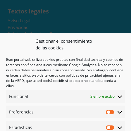
Textos legales
Aviso Legal
Privacidad
Política de Cookies UE
Términos y condiciones
Gestionar el consentimiento
Exoneración de responsabilidad
de las cookies
Este portal web utiliza cookies propias con finalidad técnica y cookies de
Mapa del sitio
terceros con fines analíticos mediante Google Analytics. No se recaban
ni ceden datos personales sin su consentimiento. Sin embargo, contiene
Mi cuenta
enlaces a sitios web de terceros con políticas de privacidad ajenas a la
Tienda
de la AEPD, que usted podrá decidir si acepta o no cuando acceda a
Psicología en Murcia
ellos.
Bonos
Funcional
Siempre activo
Guías
Preferencias
Redes sociales
Preferen
Facebook
Estadísticas
Instagram
Estadíst