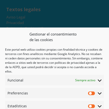
Textos legales
Aviso Legal
Privacidad
Política de Cookies UE
Términos y condiciones
Gestionar el consentimiento
Exoneración de responsabilidad
de las cookies
Este portal web utiliza cookies propias con finalidad técnica y cookies de
Mapa del sitio
terceros con fines analíticos mediante Google Analytics. No se recaban
ni ceden datos personales sin su consentimiento. Sin embargo, contiene
Mi cuenta
enlaces a sitios web de terceros con políticas de privacidad ajenas a la
Tienda
de la AEPD, que usted podrá decidir si acepta o no cuando acceda a
Psicología en Murcia
ellos.
Bonos
Funcional
Siempre activo
Guías
Preferencias
Redes sociales
Preferen
Facebook
Estadísticas
Instagram
Estadíst