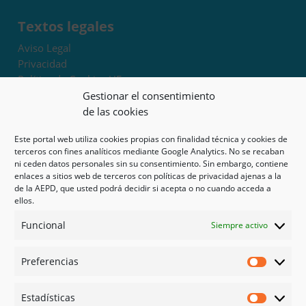
Textos legales
Aviso Legal
Privacidad
Política de Cookies UE
Términos y condiciones
Gestionar el consentimiento
Exoneración de responsabilidad
de las cookies
Este portal web utiliza cookies propias con finalidad técnica y cookies de
Mapa del sitio
terceros con fines analíticos mediante Google Analytics. No se recaban
ni ceden datos personales sin su consentimiento. Sin embargo, contiene
Mi cuenta
enlaces a sitios web de terceros con políticas de privacidad ajenas a la
Tienda
de la AEPD, que usted podrá decidir si acepta o no cuando acceda a
Psicología en Murcia
ellos.
Bonos
Funcional
Siempre activo
Guías
Preferencias
Redes sociales
Preferen
Facebook
Estadísticas
Instagram
Estadíst