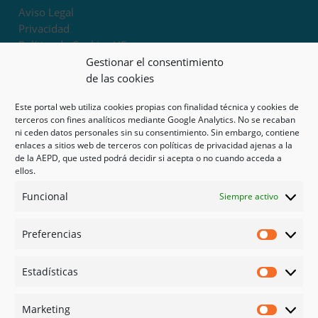
Aviso Legal
Privacidad
Política de Cookies UE
Términos y condiciones
Gestionar el consentimiento
Exoneración de responsabilidad
de las cookies
Este portal web utiliza cookies propias con finalidad técnica y cookies de
Mapa del sitio
terceros con fines analíticos mediante Google Analytics. No se recaban
ni ceden datos personales sin su consentimiento. Sin embargo, contiene
Mi cuenta
enlaces a sitios web de terceros con políticas de privacidad ajenas a la
Tienda
de la AEPD, que usted podrá decidir si acepta o no cuando acceda a
Psicología en Murcia
ellos.
Bonos
Funcional
Siempre activo
Guías
Preferencias
Redes sociales
Preferen
Facebook
Estadísticas
Instagram
Estadíst
Doctoralia
Marketing
Linked in
Marketi