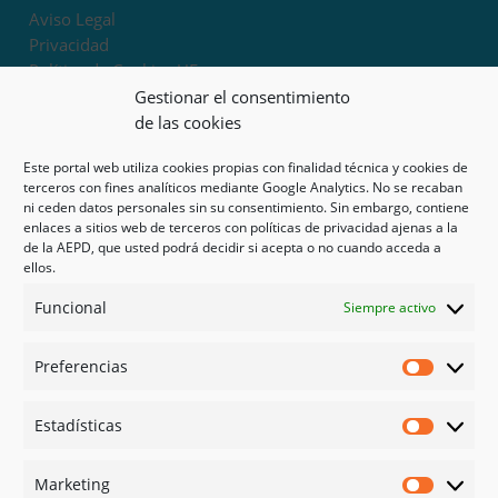
Aviso Legal
Privacidad
Política de Cookies UE
Términos y condiciones
Gestionar el consentimiento
Exoneración de responsabilidad
de las cookies
Este portal web utiliza cookies propias con finalidad técnica y cookies de
Mapa del sitio
terceros con fines analíticos mediante Google Analytics. No se recaban
ni ceden datos personales sin su consentimiento. Sin embargo, contiene
Mi cuenta
enlaces a sitios web de terceros con políticas de privacidad ajenas a la
Tienda
de la AEPD, que usted podrá decidir si acepta o no cuando acceda a
Psicología en Murcia
ellos.
Bonos
Funcional
Siempre activo
Guías
Preferencias
Redes sociales
Preferen
Facebook
Estadísticas
Instagram
Estadíst
Doctoralia
Marketing
Linked in
Marketi