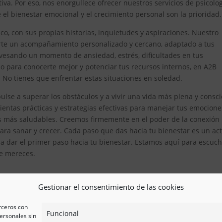
iva. Por eso, nos enorgullece ofrecer nuestros servicios de psicolo
el bienestar emocional y el crecimiento personal son la prioridad.
, con sus propias historias, inquietudes y aspiraciones. Nuestro
erte un acompañamiento personalizado y cercano, adaptado a tus
avesando un momento de ansiedad, estrés, dificultades en tus
 para conocerte mejor y potenciar tus recursos internos, en A2B
. No tienes que enfrentar estas situaciones en soledad.
lse a superar los obstáculos y a vivir una vida más plena y consci
tas prácticas y estrategias efectivas para manejar tus emocione
es más saludables. Creemos firmemente en el poder de la conexión
ra sanar y crecer. Cada paso que das hacia tu bienestar es un ac
 a dar el primer paso hacia tu bienestar. Estamos aquí para escuch
ue mereces.
Gestionar el consentimiento de las cookies
erceros con
Funcional
ersonales sin