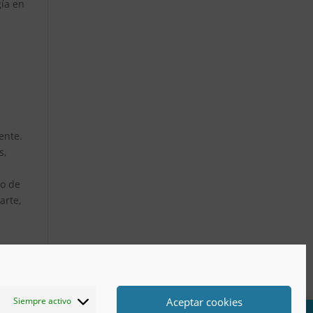
gía en
ente.
s,
to de
arte,
Aceptar cookies
Siempre activo