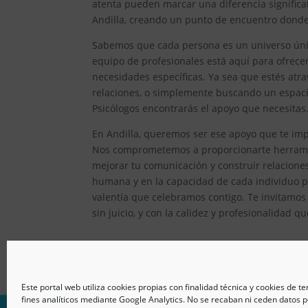
atenta pueden marcar una diferencia significat
Andilla, creando un punto de encuentro donde 
Sabemos que cada persona es un universo único
equipo de profesionales está aquí para ofrec
necesidades específicas. Ya sea que estés atr
relaciones, o simplemente buscando un espacio
Psicólogos encontrarás el apoyo que necesitas
En Andilla, queremos ser ese apoyo que te impu
Nos comprometemos a proporcionarte herramien
mejorar tu comunicación y construir relacion
humana y en la capacidad de cada individuo pa
valentía que celebramos contigo. Te invitamos
sin juicio, y con la calidez y profesionalidad q
Este portal web utiliza cookies propias con finalidad técnica y cookies de t
fines analíticos mediante Google Analytics. No se recaban ni ceden datos p