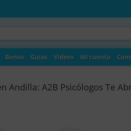
Bonos
Guías
Videos
Mi cuenta
Cont
n Andilla: A2B Psicólogos Te Ab