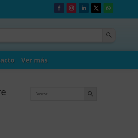
acto
Ver más
re