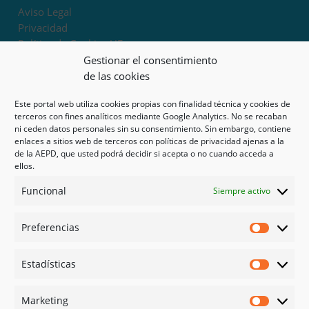
Aviso Legal
Privacidad
Política de Cookies UE
Términos y condiciones
Gestionar el consentimiento
Exoneración de responsabilidad
de las cookies
Este portal web utiliza cookies propias con finalidad técnica y cookies de
Mapa del sitio
terceros con fines analíticos mediante Google Analytics. No se recaban
ni ceden datos personales sin su consentimiento. Sin embargo, contiene
Mi cuenta
enlaces a sitios web de terceros con políticas de privacidad ajenas a la
Tienda
de la AEPD, que usted podrá decidir si acepta o no cuando acceda a
Psicología en Murcia
ellos.
Bonos
Funcional
Siempre activo
Guías
Preferencias
Redes sociales
Preferen
Facebook
Estadísticas
Instagram
Estadíst
Doctoralia
Marketing
Linked in
Marketi