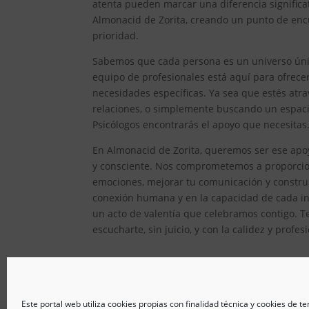
atenta pueden marcar una diferencia significat
Almonacid de Zorita, creando un punto de encu
prioridad.
Sabemos que cada persona es un universo único
equipo de profesionales está aquí para ofrec
necesidades específicas. Ya sea que estés atr
relaciones, o simplemente buscando un espacio
Psicólogos encontrarás el apoyo que necesitas
En Almonacid de Zorita, queremos ser ese apoy
y consciente. Nos comprometemos a proporcion
emociones, mejorar tu comunicación y constru
conexión humana y en la capacidad de cada ind
un acto de valentía que celebramos contigo. T
escucharte, sin juicio, y con la calidez y prof
Este portal web utiliza cookies propias con finalidad técnica y cookies de t