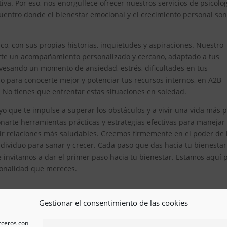
iva. Por eso, nos enorgullece ofrecer nuestros servicios de psicolo
entro donde el bienestar emocional y el crecimiento personal son
, con sus propias historias, inquietudes y aspiraciones. Nuestro
erte un acompañamiento personalizado y cercano, adaptado a tus
avesando un momento de ansiedad, estrés, dificultades en tus
 para conocerte mejor y potenciar tus recursos internos, en A2B
. No tienes que enfrentar estas situaciones en soledad.
o que te impulse a superar los obstáculos y a vivir una vida más 
arte herramientas prácticas y estrategias efectivas para manejar
ir relaciones más saludables. Creemos firmemente en el poder de 
ividuo para sanar y crecer. Cada paso que das hacia tu bienestar
e invitamos a dar el primer paso hacia tu bienestar. Estamos aquí 
esionalidad que mereces.
Gestionar el consentimiento de las cookies
erceros con