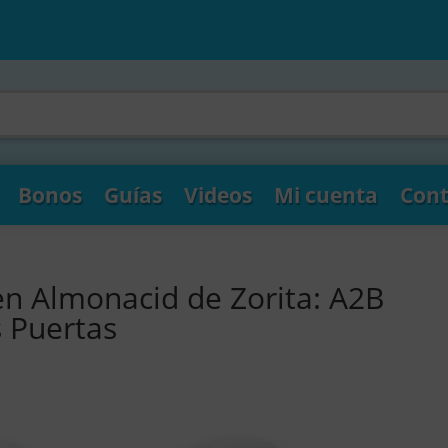
Bonos
Guías
Videos
Mi cuenta
Cont
en Almonacid de Zorita: A2B
s Puertas