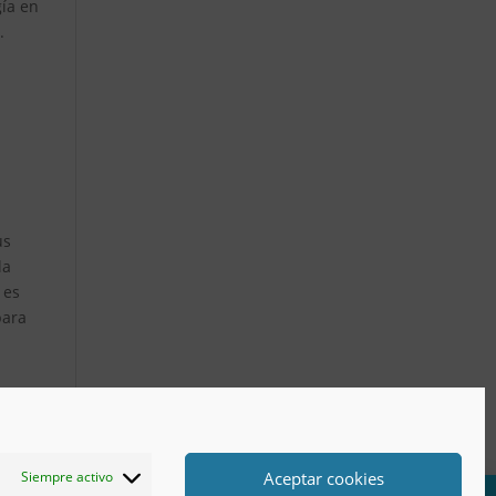
gía en
.
us
la
 es
para
Aceptar cookies
Siempre activo