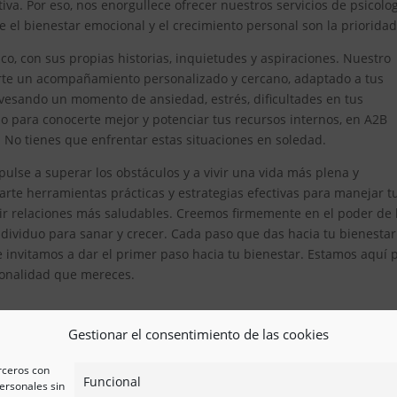
iva. Por eso, nos enorgullece ofrecer nuestros servicios de psicolo
el bienestar emocional y el crecimiento personal son la prioridad
, con sus propias historias, inquietudes y aspiraciones. Nuestro
erte un acompañamiento personalizado y cercano, adaptado a tus
avesando un momento de ansiedad, estrés, dificultades en tus
 para conocerte mejor y potenciar tus recursos internos, en A2B
. No tienes que enfrentar estas situaciones en soledad.
ulse a superar los obstáculos y a vivir una vida más plena y
te herramientas prácticas y estrategias efectivas para manejar t
ir relaciones más saludables. Creemos firmemente en el poder de 
ividuo para sanar y crecer. Cada paso que das hacia tu bienestar
e invitamos a dar el primer paso hacia tu bienestar. Estamos aquí 
esionalidad que mereces.
Gestionar el consentimiento de las cookies
erceros con
Funcional
ersonales sin