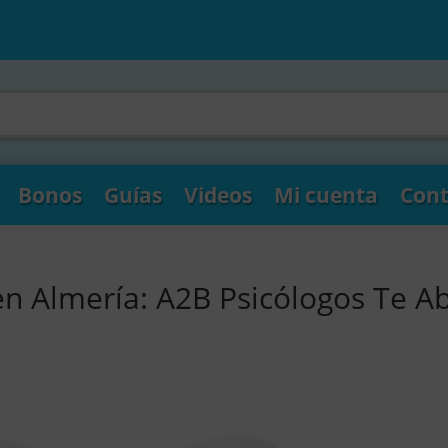
Bonos
Guías
Videos
Mi cuenta
Cont
en Almería: A2B Psicólogos Te A