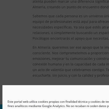
atenta pueden marcar una diferencia significat
Almería, creando un punto de encuentro donde 
Sabemos que cada persona es un universo único
equipo de profesionales está aquí para ofrec
necesidades específicas. Ya sea que estés atr
relaciones, o simplemente buscando un espacio
Psicólogos encontrarás el apoyo que necesitas
En Almería, queremos ser ese apoyo que te imp
consciente. Nos comprometemos a proporcionar
emociones, mejorar tu comunicación y constru
conexión humana y en la capacidad de cada ind
un acto de valentía que celebramos contigo. T
escucharte, sin juicio, y con la calidez y prof
Este portal web utiliza cookies propias con finalidad técnica y cookies de t
fines analíticos mediante Google Analytics. No se recaban ni ceden datos p