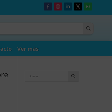
acto
Ver más
bre