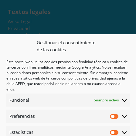
Textos legales
Aviso Legal
Privacidad
Política de Cookies UE
Términos y condiciones
Gestionar el consentimiento
Exoneración de responsabilidad
de las cookies
Este portal web utiliza cookies propias con finalidad técnica y cookies de
Mapa del sitio
terceros con fines analíticos mediante Google Analytics. No se recaban
ni ceden datos personales sin su consentimiento. Sin embargo, contiene
Mi cuenta
enlaces a sitios web de terceros con políticas de privacidad ajenas a la
Tienda
de la AEPD, que usted podrá decidir si acepta o no cuando acceda a
Psicología en Murcia
ellos.
Bonos
Funcional
Siempre activo
Guías
Preferencias
Redes sociales
Preferen
Facebook
Estadísticas
Instagram
Estadíst