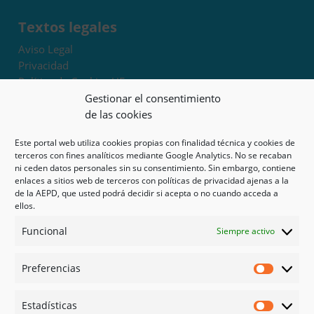
Textos legales
Aviso Legal
Privacidad
Política de Cookies UE
Términos y condiciones
Gestionar el consentimiento
Exoneración de responsabilidad
de las cookies
Este portal web utiliza cookies propias con finalidad técnica y cookies de
Mapa del sitio
terceros con fines analíticos mediante Google Analytics. No se recaban
ni ceden datos personales sin su consentimiento. Sin embargo, contiene
Mi cuenta
enlaces a sitios web de terceros con políticas de privacidad ajenas a la
Tienda
de la AEPD, que usted podrá decidir si acepta o no cuando acceda a
Psicología en Murcia
ellos.
Bonos
Funcional
Siempre activo
Guías
Preferencias
Redes sociales
Preferen
Facebook
Estadísticas
Instagram
Estadíst