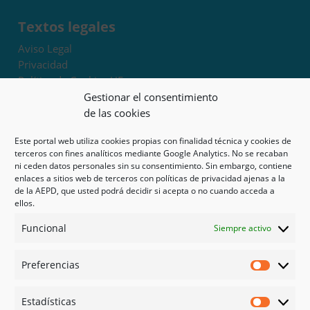
Textos legales
Aviso Legal
Privacidad
Política de Cookies UE
Términos y condiciones
Gestionar el consentimiento
Exoneración de responsabilidad
de las cookies
Este portal web utiliza cookies propias con finalidad técnica y cookies de
Mapa del sitio
terceros con fines analíticos mediante Google Analytics. No se recaban
ni ceden datos personales sin su consentimiento. Sin embargo, contiene
Mi cuenta
enlaces a sitios web de terceros con políticas de privacidad ajenas a la
Tienda
de la AEPD, que usted podrá decidir si acepta o no cuando acceda a
Psicología en Murcia
ellos.
Bonos
Funcional
Siempre activo
Guías
Preferencias
Redes sociales
Preferen
Facebook
Estadísticas
Instagram
Estadíst