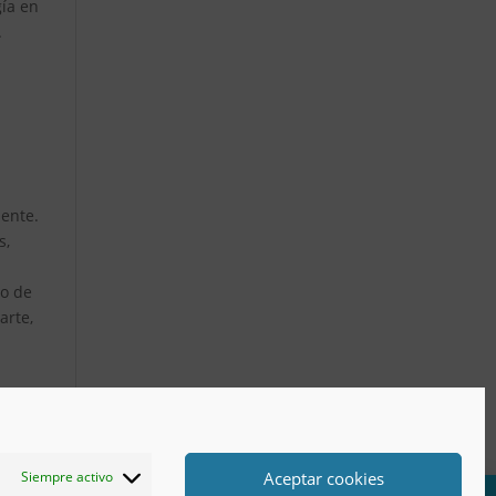
gía en
.
iente.
s,
to de
arte,
Aceptar cookies
Siempre activo