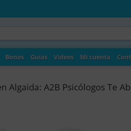
Bonos
Guías
Videos
Mi cuenta
Cont
en Algaida: A2B Psicólogos Te Ab