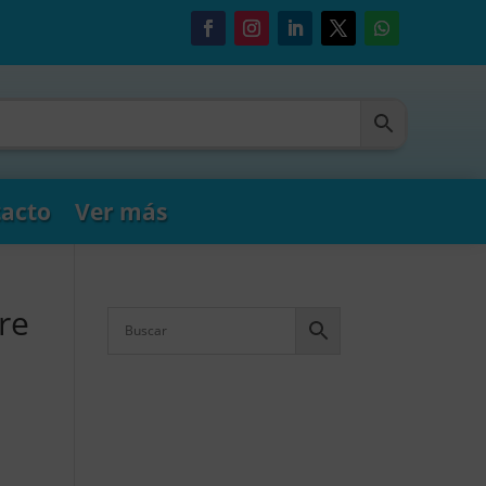
acto
Ver más
re