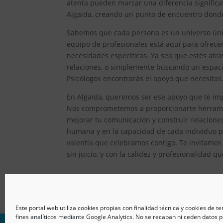
atenta pueden marcar una diferencia significat
Algaida, creando un punto de encuentro donde 
Sabemos que cada persona es un universo único
equipo de profesionales está aquí para ofrec
necesidades específicas. Ya sea que estés atr
relaciones, o simplemente buscando un espacio
Psicólogos encontrarás el apoyo que necesitas
En Algaida, queremos ser ese apoyo que te impu
Nos comprometemos a proporcionarte herramien
mejorar tu comunicación y construir relacion
humana y en la capacidad de cada individuo pa
valentía que celebramos contigo. Te invitamos
sin juicio, y con la calidez y profesionalidad q
Este portal web utiliza cookies propias con finalidad técnica y cookies de t
fines analíticos mediante Google Analytics. No se recaban ni ceden datos p