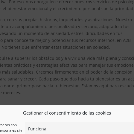
iva. Por eso, nos enorgullece ofrecer nuestros servicios de psicolo
el bienestar emocional y el crecimiento personal son la prioridad
, con sus propias historias, inquietudes y aspiraciones. Nuestro
erte un acompañamiento personalizado y cercano, adaptado a tus
avesando un momento de ansiedad, estrés, dificultades en tus
 para conocerte mejor y potenciar tus recursos internos, en A2B
. No tienes que enfrentar estas situaciones en soledad.
lse a superar los obstáculos y a vivir una vida más plena y consc
tas prácticas y estrategias efectivas para manejar tus emocione
es más saludables. Creemos firmemente en el poder de la conexión
ra sanar y crecer. Cada paso que das hacia tu bienestar es un ac
 a dar el primer paso hacia tu bienestar. Estamos aquí para escuch
ue mereces.
Gestionar el consentimiento de las cookies
erceros con
Funcional
ersonales sin