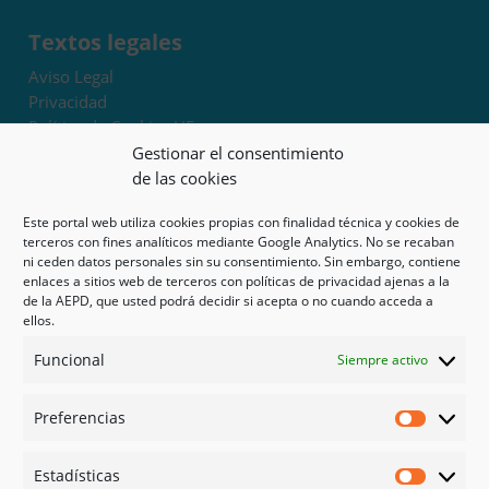
Textos legales
Aviso Legal
Privacidad
Política de Cookies UE
Términos y condiciones
Gestionar el consentimiento
Exoneración de responsabilidad
de las cookies
Este portal web utiliza cookies propias con finalidad técnica y cookies de
Mapa del sitio
terceros con fines analíticos mediante Google Analytics. No se recaban
ni ceden datos personales sin su consentimiento. Sin embargo, contiene
Mi cuenta
enlaces a sitios web de terceros con políticas de privacidad ajenas a la
Tienda
de la AEPD, que usted podrá decidir si acepta o no cuando acceda a
Psicología en Murcia
ellos.
Bonos
Funcional
Siempre activo
Guías
Preferencias
Redes sociales
Preferen
Facebook
Estadísticas
Instagram
Estadíst