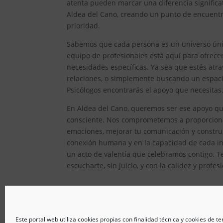
atenta pueden marcar una diferencia significat
Aldea del Cano, creando un punto de encuentro
prioridad.
Sabemos que cada persona es un universo único
equipo de profesionales está aquí para ofrec
necesidades específicas. Ya sea que estés atr
relaciones, o simplemente buscando un espacio
Psicólogos encontrarás el apoyo que necesitas
En Aldea del Cano, queremos ser ese apoyo que
consciente. Nos comprometemos a proporcionar
emociones, mejorar tu comunicación y constru
conexión humana y en la capacidad de cada ind
un acto de valentía que celebramos contigo. T
escucharte, sin juicio, y con la calidez y prof
Este portal web utiliza cookies propias con finalidad técnica y cookies de t