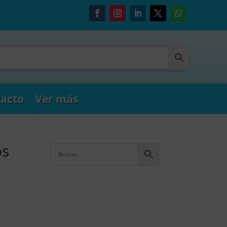
acto
Ver más
os