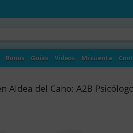
Bonos
Guías
Videos
Mi cuenta
Cont
en Aldea del Cano: A2B Psicólog