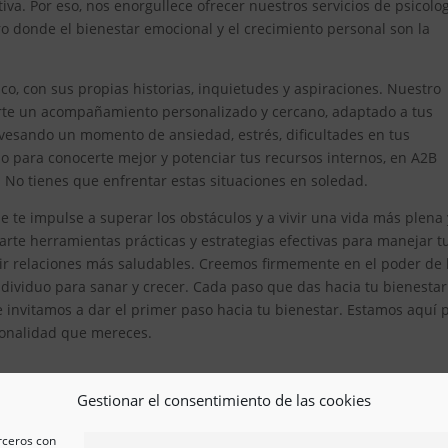
iva. Por eso, nos enorgullece ofrecer nuestros servicios de psicolo
 donde el bienestar emocional y el crecimiento personal son la
, con sus propias historias, inquietudes y aspiraciones. Nuestro
erte un acompañamiento personalizado y cercano, adaptado a tus
avesando un momento de ansiedad, estrés, dificultades en tus
 para conocerte mejor y potenciar tus recursos internos, en A2B
. No tienes que enfrentar estas situaciones en soledad.
 te impulse a superar los obstáculos y a vivir una vida más plena 
te herramientas prácticas y estrategias efectivas para manejar t
ir relaciones más saludables. Creemos firmemente en el poder de 
ividuo para sanar y crecer. Cada paso que das hacia tu bienestar
e invitamos a dar el primer paso hacia tu bienestar. Estamos aquí 
esionalidad que mereces.
Gestionar el consentimiento de las cookies
erceros con