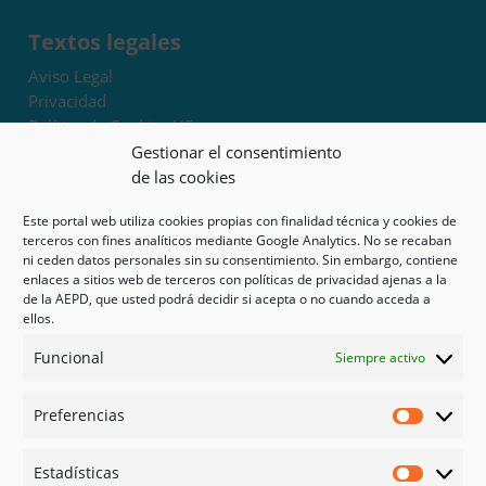
Textos legales
Aviso Legal
Privacidad
Política de Cookies UE
Términos y condiciones
Gestionar el consentimiento
Exoneración de responsabilidad
de las cookies
Este portal web utiliza cookies propias con finalidad técnica y cookies de
Mapa del sitio
terceros con fines analíticos mediante Google Analytics. No se recaban
ni ceden datos personales sin su consentimiento. Sin embargo, contiene
Mi cuenta
enlaces a sitios web de terceros con políticas de privacidad ajenas a la
Tienda
de la AEPD, que usted podrá decidir si acepta o no cuando acceda a
Psicología en Murcia
ellos.
Bonos
Funcional
Siempre activo
Guías
Preferencias
Redes sociales
Preferen
Facebook
Estadísticas
Instagram
Estadíst