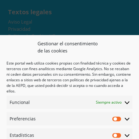
Textos legales
Aviso Legal
Privacidad
Política de Cookies UE
Términos y condiciones
Gestionar el consentimiento
Exoneración de responsabilidad
de las cookies
Este portal web utiliza cookies propias con finalidad técnica y cookies de
Mapa del sitio
terceros con fines analíticos mediante Google Analytics. No se recaban
ni ceden datos personales sin su consentimiento. Sin embargo, contiene
Mi cuenta
enlaces a sitios web de terceros con políticas de privacidad ajenas a la
Tienda
de la AEPD, que usted podrá decidir si acepta o no cuando acceda a
Psicología en Murcia
ellos.
Bonos
Funcional
Siempre activo
Guías
Preferencias
Redes sociales
Preferen
Facebook
Estadísticas
Instagram
Estadíst