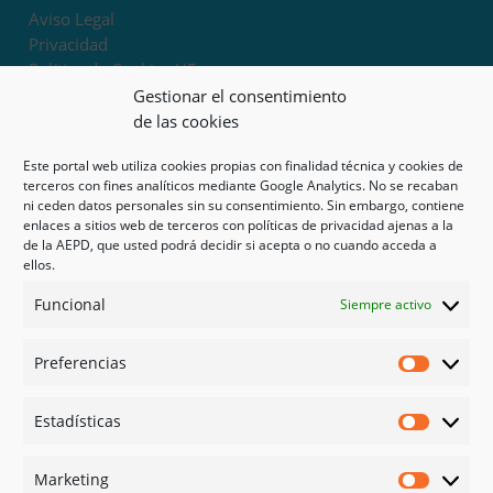
Aviso Legal
Privacidad
Política de Cookies UE
Términos y condiciones
Gestionar el consentimiento
Exoneración de responsabilidad
de las cookies
Este portal web utiliza cookies propias con finalidad técnica y cookies de
Mapa del sitio
terceros con fines analíticos mediante Google Analytics. No se recaban
ni ceden datos personales sin su consentimiento. Sin embargo, contiene
Mi cuenta
enlaces a sitios web de terceros con políticas de privacidad ajenas a la
Tienda
de la AEPD, que usted podrá decidir si acepta o no cuando acceda a
Psicología en Murcia
ellos.
Bonos
Funcional
Siempre activo
Guías
Preferencias
Redes sociales
Preferen
Facebook
Estadísticas
Instagram
Estadíst
Doctoralia
Marketing
Linked in
Marketi