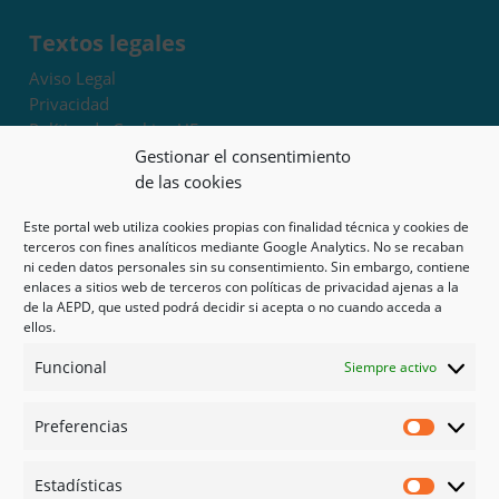
Textos legales
Aviso Legal
Privacidad
Política de Cookies UE
Términos y condiciones
Gestionar el consentimiento
Exoneración de responsabilidad
de las cookies
Este portal web utiliza cookies propias con finalidad técnica y cookies de
Mapa del sitio
terceros con fines analíticos mediante Google Analytics. No se recaban
ni ceden datos personales sin su consentimiento. Sin embargo, contiene
Mi cuenta
enlaces a sitios web de terceros con políticas de privacidad ajenas a la
Tienda
de la AEPD, que usted podrá decidir si acepta o no cuando acceda a
Psicología en Murcia
ellos.
Bonos
Funcional
Siempre activo
Guías
Preferencias
Redes sociales
Preferen
Facebook
Estadísticas
Instagram
Estadíst