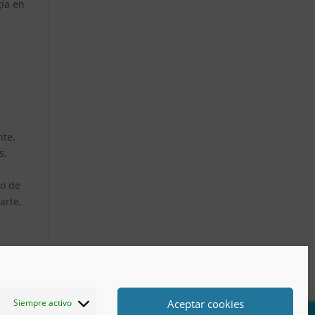
gía en
nte.
s,
to de
arte,
Aceptar cookies
Siempre activo