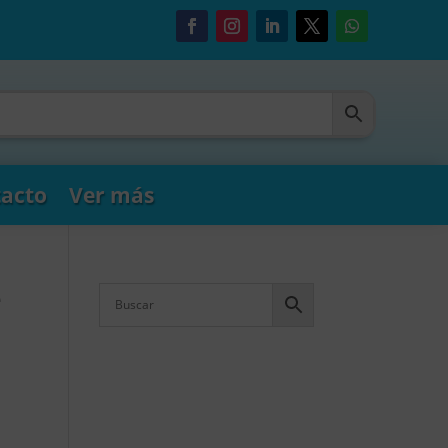
acto
Ver más
e