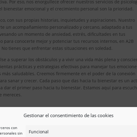
iva. Por eso, nos enorgullece ofrecer nuestros servicios de psicolo
 bienestar emocional y el crecimiento personal son la prioridad.
, con sus propias historias, inquietudes y aspiraciones. Nuestro
erte un acompañamiento personalizado y cercano, adaptado a tus
avesando un momento de ansiedad, estrés, dificultades en tus
 para conocerte mejor y potenciar tus recursos internos, en A2B
. No tienes que enfrentar estas situaciones en soledad.
se a superar los obstáculos y a vivir una vida más plena y conscie
tas prácticas y estrategias efectivas para manejar tus emocione
es más saludables. Creemos firmemente en el poder de la conexión
ra sanar y crecer. Cada paso que das hacia tu bienestar es un ac
 a dar el primer paso hacia tu bienestar. Estamos aquí para escuch
ue mereces.
Gestionar el consentimiento de las cookies
erceros con
Funcional
ersonales sin