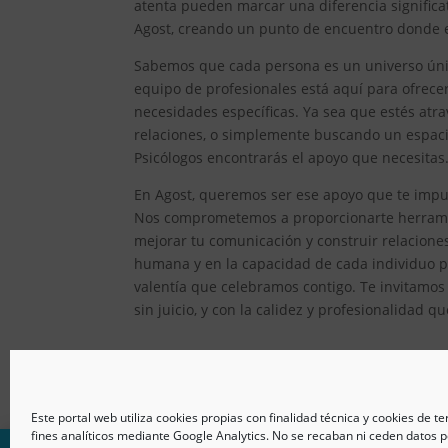
atenta pueden marcar una diferencia significat
Agost, creando un punto de encuentro donde el
Sabemos que cada persona es un universo único
equipo de profesionales está aquí para ofrec
necesidades específicas. Ya sea que estés atr
relaciones, o simplemente buscando un espacio
Psicólogos encontrarás el apoyo que necesitas
En Agost, queremos ser ese apoyo que te impul
Nos comprometemos a proporcionarte herramien
mejorar tu comunicación y construir relacion
humana y en la capacidad de cada individuo pa
valentía que celebramos contigo. Te invitamos
sin juicio, y con la calidez y profesionalidad q
Este portal web utiliza cookies propias con finalidad técnica y cookies de t
fines analíticos mediante Google Analytics. No se recaban ni ceden datos p