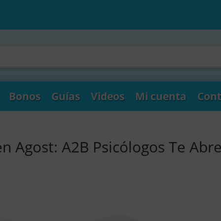
Bonos
Guías
Videos
Mi cuenta
Cont
en Agost: A2B Psicólogos Te Abr