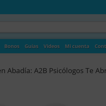
Bonos
Guías
Videos
Mi cuenta
Cont
en Abadía: A2B Psicólogos Te Ab