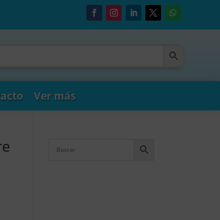
acto
Ver más
re