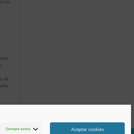
gía en
ente.
s,
to de
arte,
Aceptar cookies
Siempre activo