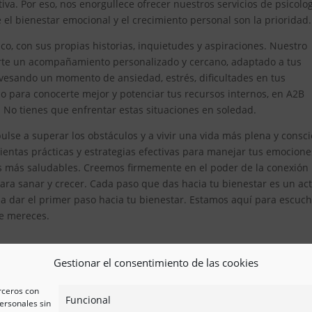
iva. Por eso, nos enorgullece ofrecer nuestros servicios de psicolo
l bienestar emocional y el crecimiento personal son la prioridad.
, con sus propias historias, inquietudes y aspiraciones. Nuestro
erte un acompañamiento personalizado y cercano, adaptado a tus
avesando un momento de ansiedad, estrés, dificultades en tus
 para conocerte mejor y potenciar tus recursos internos, en A2B
. No tienes que enfrentar estas situaciones en soledad.
lse a superar los obstáculos y a vivir una vida más plena y consci
tas prácticas y estrategias efectivas para manejar tus emocione
es más saludables. Creemos firmemente en el poder de la conexión
ra sanar y crecer. Cada paso que das hacia tu bienestar es un ac
 a dar el primer paso hacia tu bienestar. Estamos aquí para escuch
ue mereces.
Gestionar el consentimiento de las cookies
erceros con
Funcional
ersonales sin