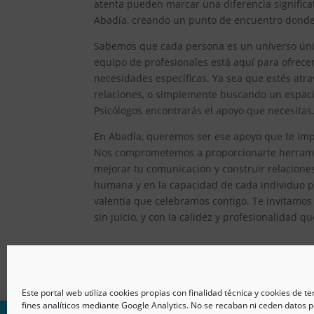
atenta pueden marcar una diferencia significat
Abadía, creando un punto de encuentro donde e
Sabemos que cada persona es un universo único
equipo de profesionales está aquí para ofrec
necesidades específicas. Ya sea que estés atr
relaciones, o simplemente buscando un espacio
Psicólogos encontrarás el apoyo que necesitas
En Abadía, queremos ser ese apoyo que te impu
Nos comprometemos a proporcionarte herramien
mejorar tu comunicación y construir relacion
humana y en la capacidad de cada individuo pa
valentía que celebramos contigo. Te invitamos
sin juicio, y con la calidez y profesionalidad q
Este portal web utiliza cookies propias con finalidad técnica y cookies de t
fines analíticos mediante Google Analytics. No se recaban ni ceden datos p