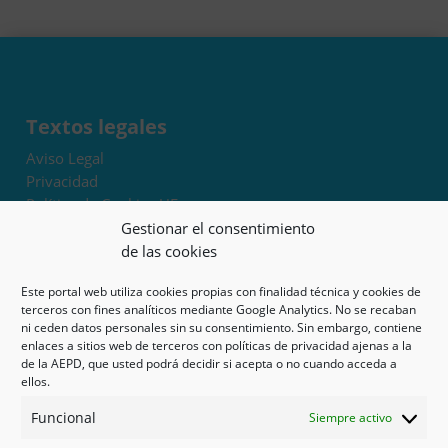
Textos legales
Aviso Legal
Privacidad
Política de Cookies UE
Términos y condiciones
Gestionar el consentimiento
Exoneración de responsabilidad
de las cookies
Este portal web utiliza cookies propias con finalidad técnica y cookies de
Mapa del sitio
terceros con fines analíticos mediante Google Analytics. No se recaban
ni ceden datos personales sin su consentimiento. Sin embargo, contiene
Mi cuenta
enlaces a sitios web de terceros con políticas de privacidad ajenas a la
Tienda
de la AEPD, que usted podrá decidir si acepta o no cuando acceda a
Psicología en Murcia
ellos.
Bonos
Funcional
Siempre activo
Guías