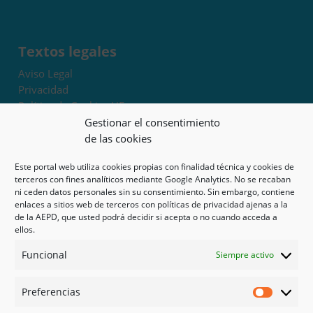
Textos legales
Aviso Legal
Privacidad
Política de Cookies UE
Términos y condiciones
Gestionar el consentimiento
Exoneración de responsabilidad
de las cookies
Este portal web utiliza cookies propias con finalidad técnica y cookies de
Mapa del sitio
terceros con fines analíticos mediante Google Analytics. No se recaban
ni ceden datos personales sin su consentimiento. Sin embargo, contiene
Mi cuenta
enlaces a sitios web de terceros con políticas de privacidad ajenas a la
Tienda
de la AEPD, que usted podrá decidir si acepta o no cuando acceda a
Psicología en Murcia
ellos.
Bonos
Funcional
Siempre activo
Guías
Preferencias
Redes sociales
Preferen