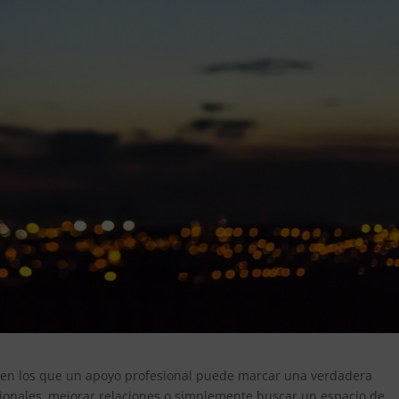
 en los que un apoyo profesional puede marcar una verdadera
cionales, mejorar relaciones o simplemente buscar un espacio de