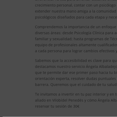
crecimiento personal, contar con un psicólogo
extender nuestra mano amiga a la comunidad d
psicológicos diseñados para cada etapa y nece
Comprendemos la importancia de un enfoque int
diversas áreas: desde Psicología Clínica para ad
familiar y sexualidad; hasta programas de Técn
equipo de profesionales altamente cualificad
a cada persona para lograr cambios efectivos y 
Sabemos que la accesibilidad es clave para qu
destacamos nuestro servicio Ángela Albaladejo,
que te permite dar ese primer paso hacia tu bi
orientación experta, resolver dudas puntuales
barrera. Queremos que el cuidado de tu salud
Te invitamos a invertir en tu paz interior y e
aliado en Vilobídel Penedés y cómo Ángela Alba
reservar tu sesión de 30€