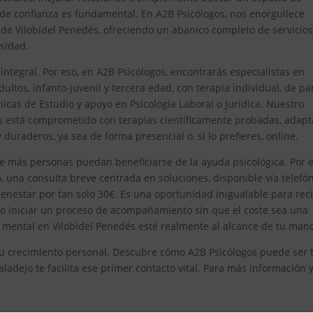
 de confianza es fundamental. En A2B Psicólogos, nos enorgullece
e Vilobídel Penedés, ofreciendo un abanico completo de servicio
sidad.
egral. Por eso, en A2B Psicólogos, encontrarás especialistas en
ultos, infanto-juvenil y tercera edad, con terapia individual, de pa
icas de Estudio y apoyo en Psicología Laboral o Jurídica. Nuestro
os está comprometido con terapias científicamente probadas, adap
duraderos, ya sea de forma presencial o, si lo prefieres, online.
e más personas puedan beneficiarse de la ayuda psicológica. Por el
 una consulta breve centrada en soluciones, disponible vía telefón
enestar por tan solo 30€. Es una oportunidad inigualable para reci
 o iniciar un proceso de acompañamiento sin que el coste sea una
 mental en Vilobídel Penedés esté realmente al alcance de tu man
n tu crecimiento personal. Descubre cómo A2B Psicólogos puede ser 
ladejo te facilita ese primer contacto vital. Para más información 