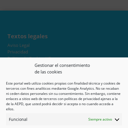
Textos legales
Aviso Legal
Privacidad
Política de Cookies UE
Términos y condiciones
Gestionar el consentimiento
Exoneración de responsabilidad
de las cookies
Este portal web utiliza cookies propias con finalidad técnica y cookies de
Mapa del sitio
terceros con fines analíticos mediante Google Analytics. No se recaban
ni ceden datos personales sin su consentimiento. Sin embargo, contiene
Mi cuenta
enlaces a sitios web de terceros con políticas de privacidad ajenas a la
Tienda
de la AEPD, que usted podrá decidir si acepta o no cuando acceda a
Psicología en Murcia
ellos.
Bonos
Funcional
Siempre activo
Guías