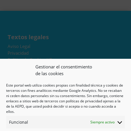
Textos legales
Aviso Legal
Privacidad
Política de Cookies UE
Términos y condiciones
Gestionar el consentimiento
Exoneración de responsabilidad
de las cookies
Este portal web utiliza cookies propias con finalidad técnica y cookies de
Mapa del sitio
terceros con fines analíticos mediante Google Analytics. No se recaban
ni ceden datos personales sin su consentimiento. Sin embargo, contiene
Mi cuenta
enlaces a sitios web de terceros con políticas de privacidad ajenas a la
Tienda
de la AEPD, que usted podrá decidir si acepta o no cuando acceda a
Psicología en Murcia
ellos.
Bonos
Funcional
Siempre activo
Guías