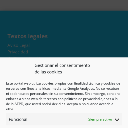
Textos legales
Aviso Legal
Privacidad
Política de Cookies UE
Términos y condiciones
Gestionar el consentimiento
Exoneración de responsabilidad
de las cookies
Este portal web utiliza cookies propias con finalidad técnica y cookies de
Mapa del sitio
terceros con fines analíticos mediante Google Analytics. No se recaban
ni ceden datos personales sin su consentimiento. Sin embargo, contiene
Mi cuenta
enlaces a sitios web de terceros con políticas de privacidad ajenas a la
Tienda
de la AEPD, que usted podrá decidir si acepta o no cuando acceda a
Psicología en Murcia
ellos.
Bonos
Funcional
Siempre activo
Guías