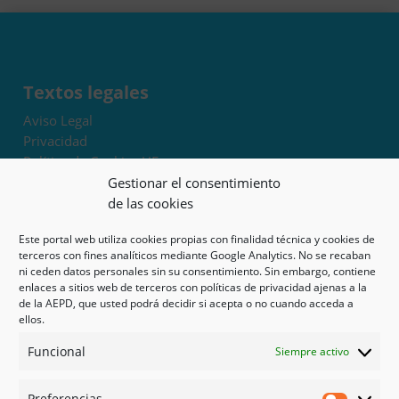
Textos legales
Aviso Legal
Privacidad
Política de Cookies UE
Términos y condiciones
Gestionar el consentimiento
Exoneración de responsabilidad
de las cookies
Este portal web utiliza cookies propias con finalidad técnica y cookies de
Mapa del sitio
terceros con fines analíticos mediante Google Analytics. No se recaban
ni ceden datos personales sin su consentimiento. Sin embargo, contiene
Mi cuenta
enlaces a sitios web de terceros con políticas de privacidad ajenas a la
Tienda
de la AEPD, que usted podrá decidir si acepta o no cuando acceda a
Psicología en Murcia
ellos.
Bonos
Funcional
Siempre activo
Guías
Preferencias