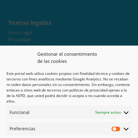
Textos legales
Aviso Legal
Privacidad
Política de Cookies UE
Términos y condiciones
Gestionar el consentimiento
Exoneración de responsabilidad
de las cookies
Este portal web utiliza cookies propias con finalidad técnica y cookies de
Mapa del sitio
terceros con fines analíticos mediante Google Analytics. No se recaban
ni ceden datos personales sin su consentimiento. Sin embargo, contiene
Mi cuenta
enlaces a sitios web de terceros con políticas de privacidad ajenas a la
Tienda
de la AEPD, que usted podrá decidir si acepta o no cuando acceda a
Psicología en Murcia
ellos.
Bonos
Funcional
Siempre activo
Guías
Preferencias
Redes sociales
Preferen