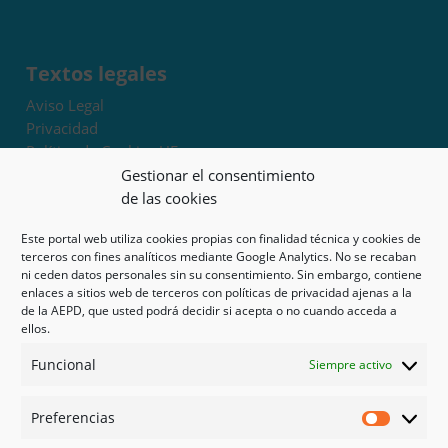
Textos legales
Aviso Legal
Privacidad
Política de Cookies UE
Términos y condiciones
Gestionar el consentimiento
Exoneración de responsabilidad
de las cookies
Este portal web utiliza cookies propias con finalidad técnica y cookies de
Mapa del sitio
terceros con fines analíticos mediante Google Analytics. No se recaban
ni ceden datos personales sin su consentimiento. Sin embargo, contiene
Mi cuenta
enlaces a sitios web de terceros con políticas de privacidad ajenas a la
Tienda
de la AEPD, que usted podrá decidir si acepta o no cuando acceda a
Psicología en Murcia
ellos.
Bonos
Funcional
Siempre activo
Guías
Preferencias
Redes sociales
Preferen