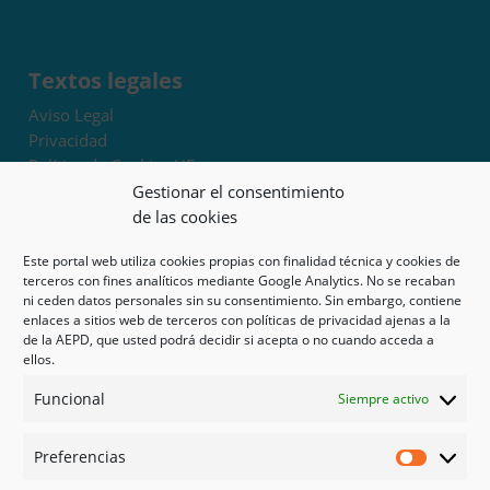
Textos legales
Aviso Legal
Privacidad
Política de Cookies UE
Términos y condiciones
Gestionar el consentimiento
Exoneración de responsabilidad
de las cookies
Este portal web utiliza cookies propias con finalidad técnica y cookies de
Mapa del sitio
terceros con fines analíticos mediante Google Analytics. No se recaban
ni ceden datos personales sin su consentimiento. Sin embargo, contiene
Mi cuenta
enlaces a sitios web de terceros con políticas de privacidad ajenas a la
Tienda
de la AEPD, que usted podrá decidir si acepta o no cuando acceda a
Psicología en Murcia
ellos.
Bonos
Funcional
Siempre activo
Guías
Preferencias
Redes sociales
Preferen